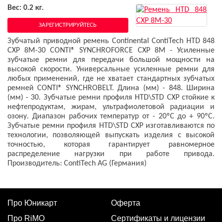
Вес: 0.2 кг.
ЗАРЕГИСТРИРУЙТЕСЬ
Зубчатый приводной ремень Continental ContiTech HTD 848
CXP 8M-30 CONTI® SYNCHROFORCE CXP 8M - Усиленные
зубчатые ремни для передачи большой мощности на
высокой скорости. Универсальные усиленные ремни для
любых применений, где не хватает стандартных зубчатых
ремней CONTI® SYNCHROBELT. Длина (мм) - 848. Ширина
(мм) - 30. Зубчатые ремни профиля HTD\STD CXP стойкие к
нефтепродуктам, жирам, ультрафиолетовой радиации и
озону. Диапазон рабочих температур от - 20ºC до + 90ºC.
Зубчатые ремни профиля HTD\STD CXP изготавливаются по
технологии, позволяющей выпускать изделия с высокой
точностью, которая гарантирует равномерное
распределение нагрузки при работе привода.
Производитель: ContiTech AG (Германия)
Про Юникарт
Оферта
Про RiMO
Сертификаты и лицензии