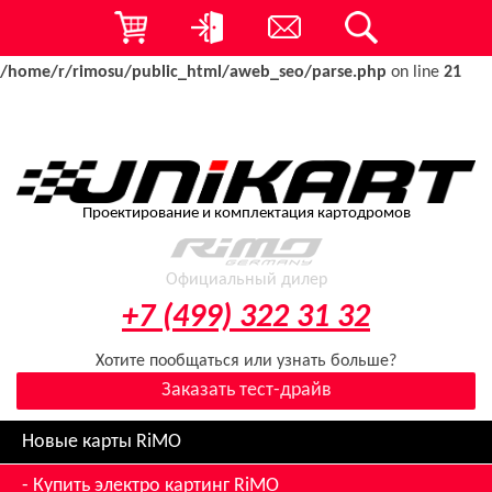
Warning
: array_combine(): Both parameters should have an equal
number of elements in
/home/r/rimosu/public_html/aweb_seo/parse.php
on line
21
Проектирование и комплектация картодромов
Официальный дилер
+7 (499) 322 31 32
Хотите пообщаться или узнать больше?
Заказать тест-драйв
Новые карты RiMO
Купить электро картинг RiMO