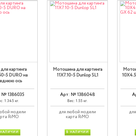
для картинга
Мотошина для картинга
Мотош
50-5 DURO на
11X7.10-5 Dunlop SL1
10X4.
еднюю ось
: № 1386035
Арт: № 1386048
А
с: 1.345 кг.
Вес: 1.55 кг.
любой модели
для любой модели
для
арта RiMO
карта RiMO
 НАЛИЧИИ
В НАЛИЧИИ