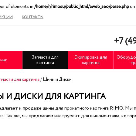
ber of elements in
/home/r/rimosu/public_html/aweb_seo/parse.php
on 
АКЦИИ
КОНТАКТЫ
+7 (49
Запчасти для
Экипировка для
Оборудо
инг
картинга
картинга
тр
пчасти для картинга
/
Шины и Диски
 И ДИСКИ ДЛЯ КАРТИНГА
редлагает к продаже шины для прокатного картинга RiMO. Мы п
tas. Так же, мы предлагаем инструмент для шиномонтажа, кото