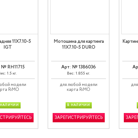
дняя 11X7.10-5
Мотошина для картинга
Картинг
IGT
11X7.10-5 DURO
 № RH11715
Арт: № 1386036
Ар
ес: 1.5 кг.
Вес: 1.855 кг.
любой модели
для любой модели
для
арта RiMO
карта RiMO
 НАЛИЧИИ
В НАЛИЧИИ
ИСТРИРУЙТЕСЬ
ЗАРЕГИСТРИРУЙТЕСЬ
ЗАРЕ