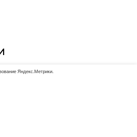
И
ьзование Яндекс.Метрики.
ование
Репутация
ному
Работая с нами Вы получаете
е делаем
уверенность в качественном
Стоимость
выполнении Ваших требований.
аковая,
тывается