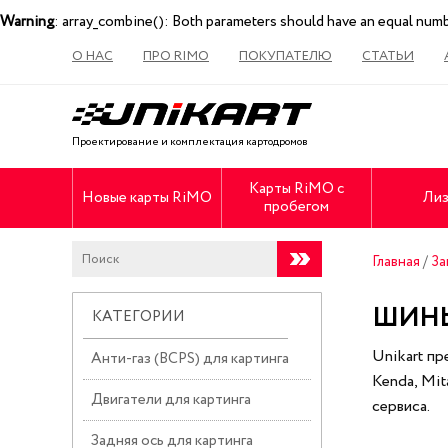
Warning
: array_combine(): Both parameters should have an equal num
О НАС
ПРО RIMO
ПОКУПАТЕЛЮ
СТАТЬИ
Проектирование и комплектация картодромов
Карты RiMO с
Новые карты RiMO
Лиз
пробегом
Главная
/
За
ШИНЫ
КАТЕГОРИИ
Unikart п
Анти-газ (BCPS) для картинга
Kenda, Mi
Двигатели для картинга
сервиса.
Задняя ось для картинга