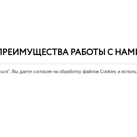
ПРЕИМУЩЕСТВА РАБОТЫ С НАМ
ься", Вы даете согласие на обработку файлов Cookies и испол
Прозрачное ценообраз
ание лизинга позволит
Мы работаем по утвержден
пании в короткие сроки
заводскому прайсу Rimo и н
 или обновить парк
дополнительных наценок. 
а без отвлечения
базовой комплектации один
ных финансовых ресурсов и
что в Германии, что в России
олучить налоговые льготы и
(стоимость доставки рассчи