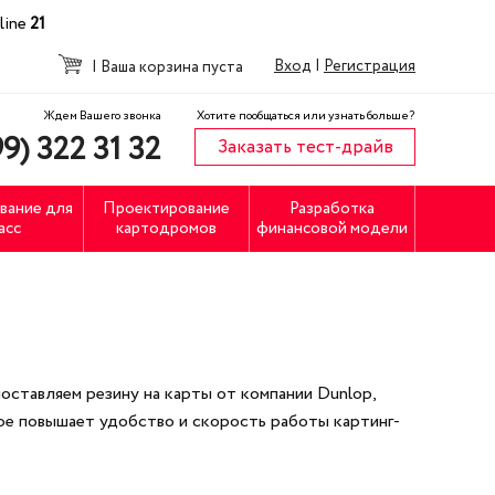
line
21
Вход
|
Регистрация
|
Ваша корзина пуста
Ждем Вашего звонка
Хотите пообщаться или узнать больше?
9) 322 31 32
Заказать тест-драйв
вание для
Проектирование
Разработка
асс
картодромов
финансовой модели
оставляем резину на карты от компании Dunlop,
рое повышает удобство и скорость работы картинг-