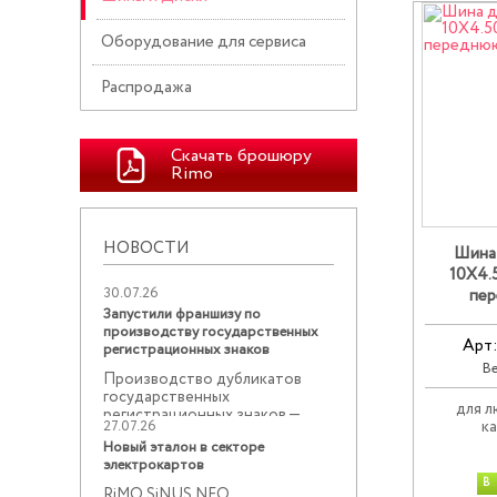
Оборудование для сервиса
Распродажа
Скачать брошюру
Rimo
НОВОСТИ
Шина 
10X4.
30.07.26
пер
Запустили франшизу по
производству государственных
Арт
регистрационных знаков
Ве
Производство дубликатов
государственных
для 
регистрационных знаков —
27.07.26
к
востребованное ...
Новый эталон в секторе
электрокартов
В
RiMO SiNUS NEO