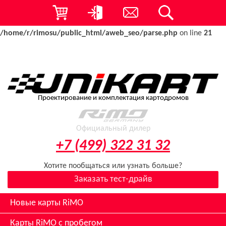
Warning
: array_combine(): Both parameters should have an equal
number of elements in
/home/r/rimosu/public_html/aweb_seo/parse.php
on line
21
Проектирование и комплектация картодромов
Официальный дилер
+7 (499) 322 31 32
Хотите пообщаться или узнать больше?
Заказать тест-драйв
Новые карты RiMO
Карты RiMO с пробегом