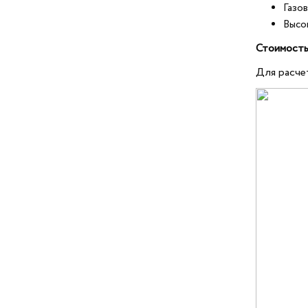
Газо
Высок
Стои
Для расче