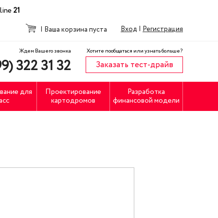
line
21
Вход
|
Регистрация
|
Ваша корзина пуста
Ждем Вашего звонка
Хотите пообщаться или узнать больше?
9) 322 31 32
Заказать тест-драйв
вание для
Проектирование
Разработка
асс
картодромов
финансовой модели