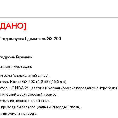
ОДАНО]
 год выпуска | двигатель GX 200
тодрома Германии
ая комплектация:
мм рама (специальный сплав).
тель Honda GX 200 (4,8 кВт / 6,5 л.с.).
ктор HONDA 2:1 (автоматическая коробка передач с центробежн
нический двухтросовый тормоз.
итель из нержавеющей стали.
 приводной вал (специальный твёрдый сплав).
атый ремень привода.