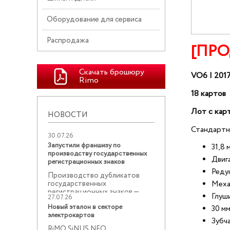
Оборудование для сервиса
Распродажа
[ПР
Скачать брошюру
VO6 | 2017
Rimo
18 картов
Лот с кар
НОВОСТИ
Стандартн
30.07.26
Запустили франшизу по
31,8 
производству государственных
Двига
регистрационных знаков
Реду
Производство дубликатов
государственных
Меха
регистрационных знаков —
Глуш
27.07.26
востребованное ...
Новый эталон в секторе
30 мм
электрокартов
Зубч
RiMO SiNUS NEO