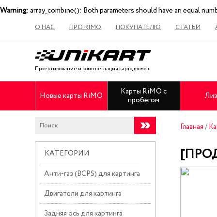
Warning
: array_combine(): Both parameters should have an equal num
О НАС
ПРО RIMO
ПОКУПАТЕЛЮ
СТАТЬИ
Проектирование и комплектация картодромов
Карты RiMO с
Новые карты RiMO
Лиз
пробегом
Главная
/
Ка
[ПРОД
КАТЕГОРИИ
Анти-газ (BCPS) для картинга
Двигатели для картинга
Задняя ось для картинга