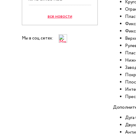
Круго
Огра
все новости
Плас
Фикс
Фикс
Верх
Мы в соц.сетях:
Рулев
Плас
Нижн
Заво
Покр
Плос
Инте
Прес
Дополните
Дуга
Двух
Анти