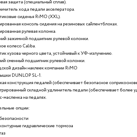
вая защита (специальный сплав).
ничитель хода педали акселератора.
тиковые сиденья RiMO (XXL).
ированная консоль сидения на резиновых сайлентблоках.
ированная рулевая колонка.
ний зажимной подшипник рулевой колонки.
ое колесо Caliba.
тик кузова черного цвета, устойчивый к УФ-излучению.
ий сменный подшипник рулевой колонки.
дской дизайн наклеек компании RiMO
ышки DUNLOP SL-1.
кая конструкция педалей (обеспечивает безопасное соприкоснове
грированный складной удлинитель педали (обеспечивает более у
с-масленка на педалях.
льные опции:
 безопасности
контурные гидравлические тормоза
газ