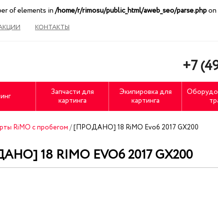
ber of elements in
/home/r/rimosu/public_html/aweb_seo/parse.php
on 
АКЦИИ
КОНТАКТЫ
+7 (49
Запчасти для
Экипировка для
Оборудо
инг
картинга
картинга
тр
рты RiMO с пробегом
/
[ПРОДАНО] 18 RiMO Evo6 2017 GX200
АНО] 18 RIMO EVO6 2017 GX200