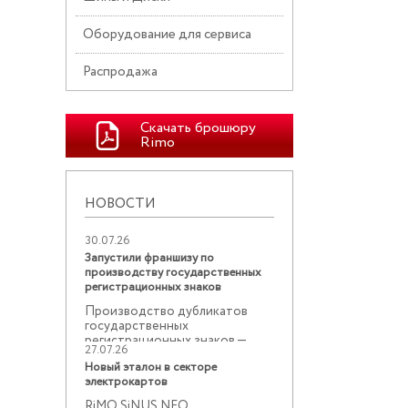
Оборудование для сервиса
Распродажа
Скачать брошюру
Rimo
НОВОСТИ
30.07.26
Запустили франшизу по
производству государственных
регистрационных знаков
Производство дубликатов
государственных
регистрационных знаков —
27.07.26
востребованное ...
Новый эталон в секторе
электрокартов
RiMO SiNUS NEO