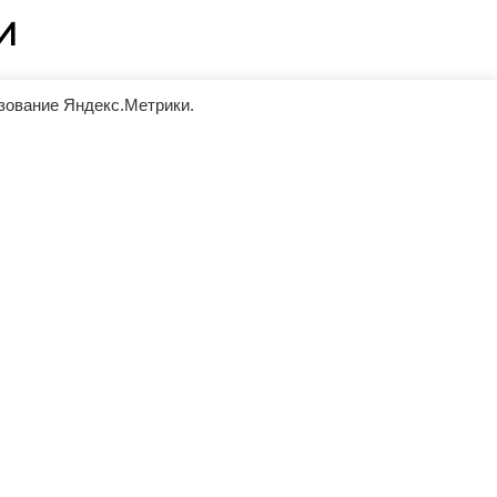
И
ьзование Яндекс.Метрики.
ование
Репутация
ному
Работая с нами Вы получаете
е делаем
уверенность в качественном
Стоимость
выполнении Ваших требований.
аковая,
тывается