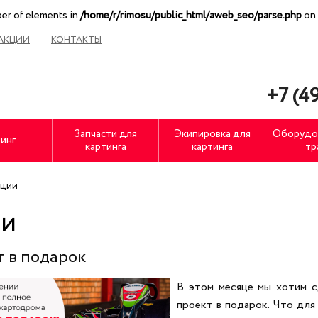
ber of elements in
/home/r/rimosu/public_html/aweb_seo/parse.php
on 
АКЦИИ
КОНТАКТЫ
+7 (49
Запчасти для
Экипировка для
Оборудо
инг
картинга
картинга
тр
ции
ИИ
 в подарок
В этом месяце мы хотим с
проект в подарок. Что для