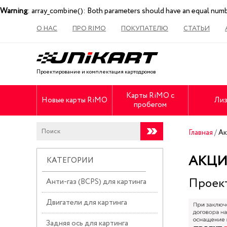
Warning
: array_combine(): Both parameters should have an equal num
О НАС
ПРО RIMO
ПОКУПАТЕЛЮ
СТАТЬИ
Проектирование и комплектация картодромов
Карты RiMO с
Новые карты RiMO
Лиз
пробегом
Главная
/
Ак
АКЦ
КАТЕГОРИИ
Проект
Анти-газ (BCPS) для картинга
Двигатели для картинга
Задняя ось для картинга