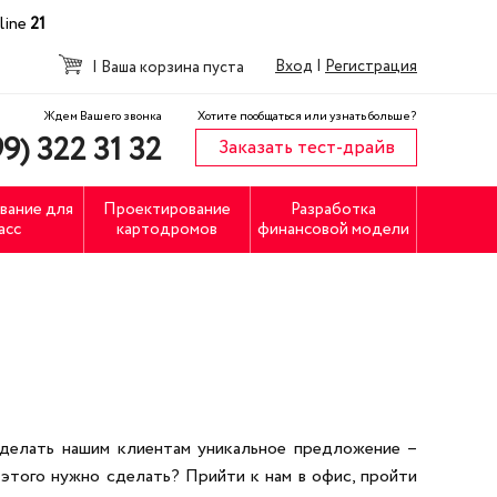
line
21
Вход
|
Регистрация
|
Ваша корзина пуста
Ждем Вашего звонка
Хотите пообщаться или узнать больше?
9) 322 31 32
Заказать тест-драйв
вание для
Проектирование
Разработка
асс
картодромов
финансовой модели
делать нашим клиентам уникальное предложение –
 этого нужно сделать? Прийти к нам в офис, пройти