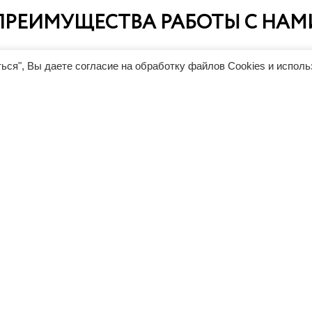
ПРЕИМУЩЕСТВА РАБОТЫ С НАМ
ься", Вы даете согласие на обработку файлов Cookies и испол
Прозрачное ценообраз
ание лизинга позволит
Мы работаем по утвержден
пании в короткие сроки
заводскому прайсу Rimo и н
 или обновить парк
дополнительных наценок. 
а без отвлечения
базовой комплектации один
ных финансовых ресурсов и
что в Германии, что в России
олучить налоговые льготы и
(стоимость доставки рассчи
годы.
отдельно).
НАШИ КЛИЕНТЫ