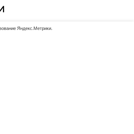
И
ьзование Яндекс.Метрики.
ование
Репутация
ному
Работая с нами Вы получаете
е делаем
уверенность в качественном
Стоимость
выполнении Ваших требований.
аковая,
тывается