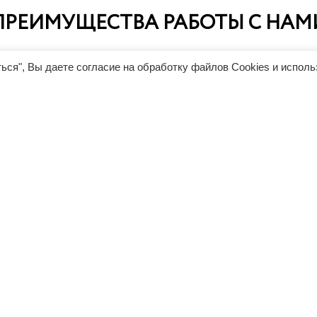
ПРЕИМУЩЕСТВА РАБОТЫ С НАМ
ься", Вы даете согласие на обработку файлов Cookies и испол
Прозрачное ценообраз
ание лизинга позволит
Мы работаем по утвержден
пании в короткие сроки
заводскому прайсу Rimo и н
 или обновить парк
дополнительных наценок. 
а без отвлечения
базовой комплектации один
ных финансовых ресурсов и
что в Германии, что в России
олучить налоговые льготы и
(стоимость доставки рассчи
годы.
отдельно).
НАШИ КЛИЕНТЫ