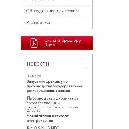
Оборудование для сервиса
Распродажа
Скачать брошюру
Rimo
НОВОСТИ
30.07.26
Запустили франшизу по
производству государственных
регистрационных знаков
Производство дубликатов
государственных
регистрационных знаков —
27.07.26
востребованное ...
Новый эталон в секторе
электрокартов
RiMO SiNUS NEO