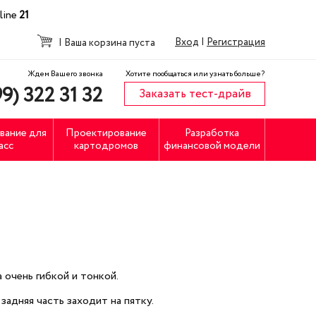
line
21
Вход
|
Регистрация
|
Ваша корзина пуста
Ждем Вашего звонка
Хотите пообщаться или узнать больше?
9) 322 31 32
Заказать тест-драйв
вание для
Проектирование
Разработка
асс
картодромов
финансовой модели
 очень гибкой и тонкой.
адняя часть заходит на пятку.