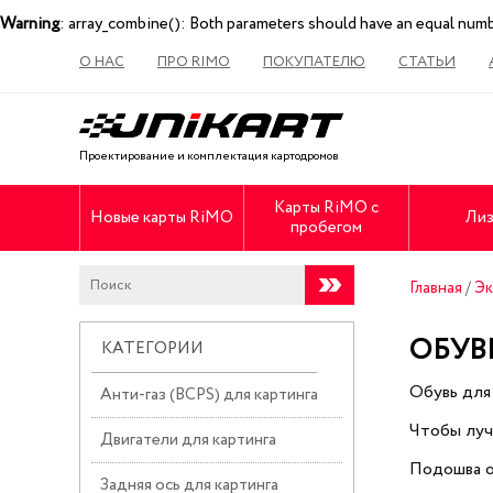
Warning
: array_combine(): Both parameters should have an equal num
О НАС
ПРО RIMO
ПОКУПАТЕЛЮ
СТАТЬИ
Проектирование и комплектация картодромов
Карты RiMO с
Новые карты RiMO
Лиз
пробегом
Главная
/
Эк
ОБУВ
КАТЕГОРИИ
Обувь для
Анти-газ (BCPS) для картинга
Чтобы луч
Двигатели для картинга
Подошва об
Задняя ось для картинга