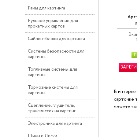
Рамы для картинга
Арт
Рулевое управление для
В
прокатных картов
Эки
Сайлентблоки для картинга
Системы безопасности для
П
картинга
ЗАРЕГ
Топливные системы для
картинга
Тормозные системы для
В интерне
картинга
карточке 
Сцепление, глушитель,
можете за
трансмиссия на картинг
Электроника для картинга
Шины и Диски