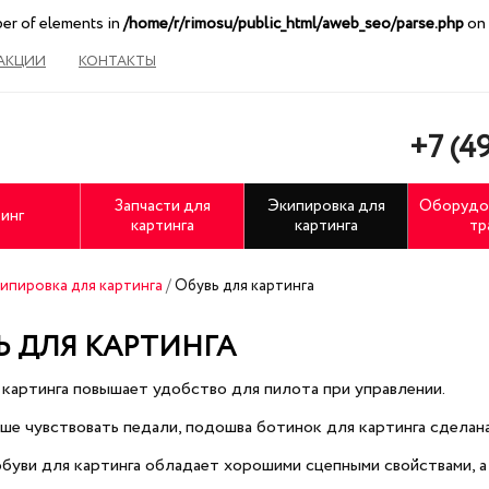
ber of elements in
/home/r/rimosu/public_html/aweb_seo/parse.php
on 
АКЦИИ
КОНТАКТЫ
+7 (49
Запчасти для
Экипировка для
Оборудо
инг
картинга
картинга
тр
ипировка для картинга
/
Обувь для картинга
Ь ДЛЯ КАРТИНГА
 картинга повышает удобство для пилота при управлении.
ше чувствовать педали, подошва ботинок для картинга сделана
уви для картинга обладает хорошими сцепными свойствами, а з