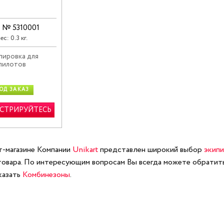
: № 5310001
ес: 0.3 кг.
пировка для
пилотов
ОД ЗАКАЗ
ИСТРИРУЙТЕСЬ
т-магазине Компании
Unikart
представлен широкий выбор
экипи
товара. По интересующим вопросам Вы всегда можете обратит
казать
Комбинезоны
.