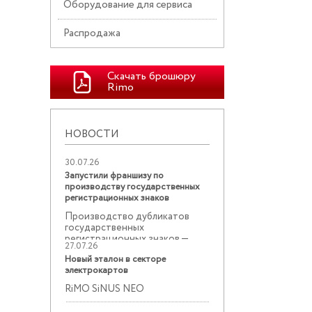
Оборудование для сервиса
Распродажа
Скачать брошюру
Rimo
НОВОСТИ
30.07.26
Запустили франшизу по
производству государственных
регистрационных знаков
Производство дубликатов
государственных
регистрационных знаков —
27.07.26
востребованное ...
Новый эталон в секторе
электрокартов
RiMO SiNUS NEO