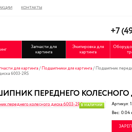
АКЦИИ
КОНТАКТЫ
+7 (49
Запчасти для
Экипировка для
Оборудо
инг
картинга
картинга
тр
пчасти для картинга
/
Подшипники для картинга
/
Подшипник перед
диска 6003-2RS
ИПНИК ПЕРЕДНЕГО КОЛЕСНОГО Д
Артикул: 
В НАЛИЧИИ
Вес: 0.04 к
ЗАРЕ