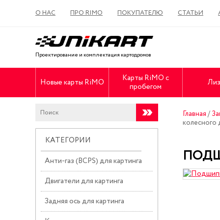
О НАС
ПРО RIMO
ПОКУПАТЕЛЮ
СТАТЬИ
Проектирование и комплектация картодромов
Карты RiMO с
Новые карты RiMO
Лиз
пробегом
Главная
/
За
колесного 
КАТЕГОРИИ
ПОДШ
Анти-газ (BCPS) для картинга
Двигатели для картинга
Задняя ось для картинга