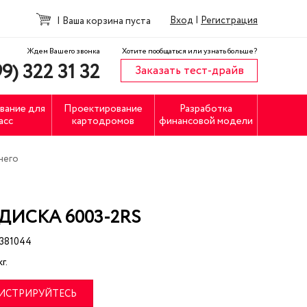
Вход
|
Регистрация
|
Ваша корзина пуста
Ждем Вашего звонка
Хотите пообщаться или узнать больше?
9) 322 31 32
Заказать тест-драйв
вание для
Проектирование
Разработка
асс
картодромов
финансовой модели
него
ИСКА 6003-2RS
1381044
г.
ГИСТРИРУЙТЕСЬ