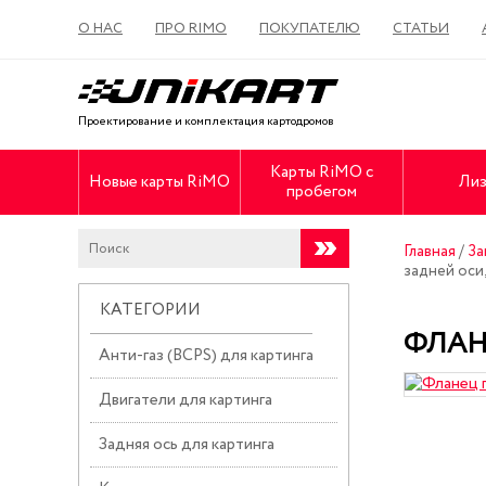
О НАС
ПРО RIMO
ПОКУПАТЕЛЮ
СТАТЬИ
Проектирование и комплектация картодромов
Карты RiMO с
Новые карты RiMO
Лиз
пробегом
Главная
/
За
задней оси
КАТЕГОРИИ
ФЛАН
Анти-газ (BCPS) для картинга
Двигатели для картинга
Задняя ось для картинга