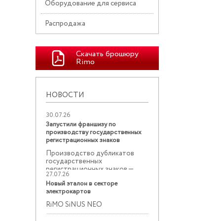
Оборудование для сервиса
Распродажа
Скачать брошюру
Rimo
НОВОСТИ
30.07.26
Запустили франшизу по
производству государственных
регистрационных знаков
Производство дубликатов
государственных
регистрационных знаков —
27.07.26
востребованное ...
Новый эталон в секторе
электрокартов
RiMO SiNUS NEO